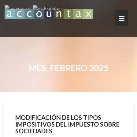
Saltar
Español
English
al
contenido
MES:
FEBRERO 2025
MODIFICACIÓN DE LOS TIPOS
IMPOSITIVOS DEL IMPUESTO SOBRE
SOCIEDADES