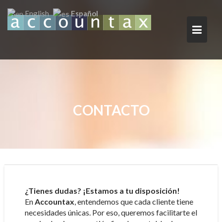
Saltar
Español
English
al
contenido
CONTACTO
¿Tienes dudas? ¡Estamos a tu disposición!
En
Accountax
, entendemos que cada cliente tiene
necesidades únicas. Por eso, queremos facilitarte el