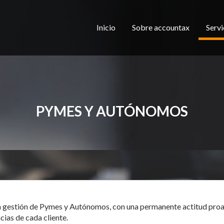
Inicio
Sobre accountax
Servi
PYMES Y AUTÓNOMOS
en gestión de Pymes y Autónomos, con una permanente actitud proa
cias de cada cliente.