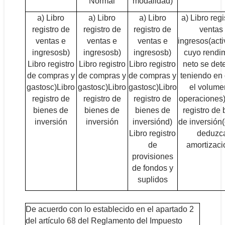
Normal
modalidad)
a) Libro
a) Libro
a) Libro
a) Libro regi
registro de
registro de
registro de
ventas
ventas e
ventas e
ventas e
ingresos
(act
ingresos
b)
ingresos
b)
ingresos
b)
cuyo rendi
Libro registro
Libro registro
Libro registro
neto se det
de compras y
de compras y
de compras y
teniendo en
gastos
c)Libro
gastos
c)Libro
gastos
c)Libro
el volume
registro de
registro de
registro de
operaciones
bienes de
bienes de
bienes de
registro de
inversión
inversión
inversión
d)
de inversión
Libro registro
deduzc
de
amortizaci
provisiones
de fondos y
suplidos
De acuerdo con lo establecido en el apartado 2
del artículo 68 del Reglamento del Impuesto