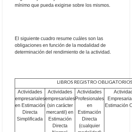
mínimo que pueda exigirse sobre los mismos.
El siguiente cuadro resume cuáles son las
obligaciones en función de la modalidad de
determinación del rendimiento de la actividad.
LIBROS REGISTRO OBLIGATORIOS I.
Actividades
Actividades
Actividades
Activida
empresariales
empresariales
Profesionales
Empresaria
en Estimación
(sin carácter
en
Estimación O
Directa
mercantil) en
Estimación
Simplificada
Estimación
Directa
Directa
(cualquier